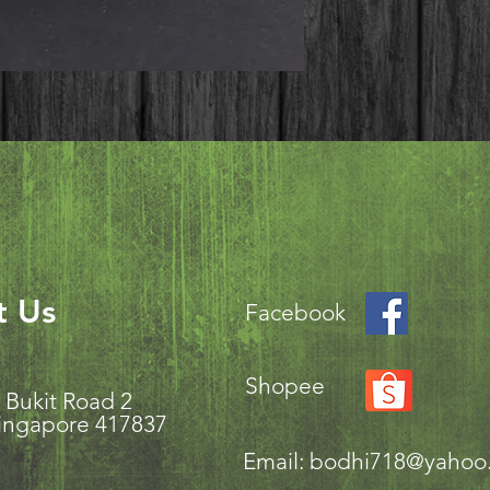
t Us
Facebook
Shopee
aki Bukit Road 2
ingapore 417837
Email:
bodhi718@yahoo