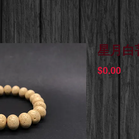
星月白
價
$0.00
格