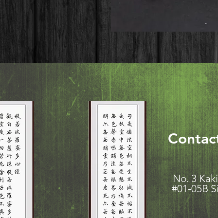
Contac
No. 3 K
#01-05B S